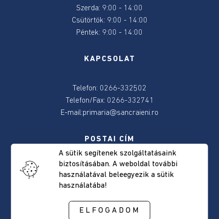
2024
Szerda: 9:00 - 14:00
Csütörtök: 9:00 - 14:00
Péntek: 9:00 - 14:00
2024
június
9-
KAPCSOLAT
e
választás
Telefon: 0266-332502
Telefon/Fax: 0266-332741
Választásokkal
E-mail:
primaria@sancraieni.ro
kapcsolatos
tudnivalok
POSTAI CÍM
Önkormányzat
A sütik segítenek szolgáltatásaink
biztosításában. A weboldal további
Csíkszentkirály, Fõút, 522 szám
használatával beleegyezik a sütik
Elérhetőség
Hargita megye, Románia
használatába!
Irányítószám: 537265
Polgármester
ELFOGADOM