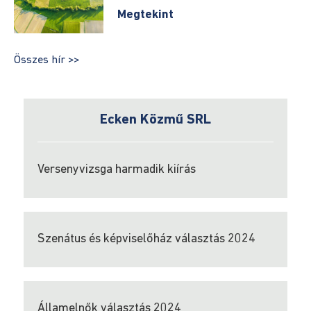
Alpolgármester
Megtekint
Jegyző
Összes hír >>
Tanácstagok
Ecken Közmű SRL
Helyi
Tanácsosok
Versenyvizsga harmadik kiírás
Vagyon
és
érdek
nyilatkozatok
2019
Szenátus és képviselőház választás 2024
Közérdekű
információk
Államelnők választás 2024