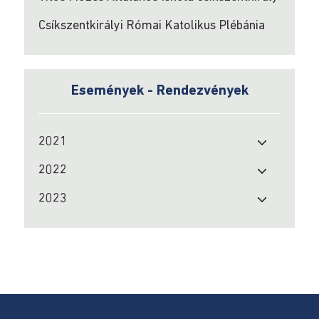
Vagyon
és
Csíkszentkirályi Római Katolikus Plébánia
érdek
nyilatkozat
Vagyon
Események - Rendezvények
és
érdeknyilatkozatok
2024
2021
2022
Vagyon
és
2023
érdeknyilatkozatok
2023
Köztisztviselők
Helyi
tanácsosok