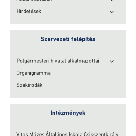
Hírdetések
Pályázati
hírdetések
a
helyi
Szervezeti felépítés
egyesületek
részére
a
Polgármesteri hivatal alkalmazottai
350/2005-
ös
Organigramma
törvény
alapján
Szakirodák
2023
Kultura
Intézmények
Sport
Vitos Mózes Általános Iskola Csikszentkirály