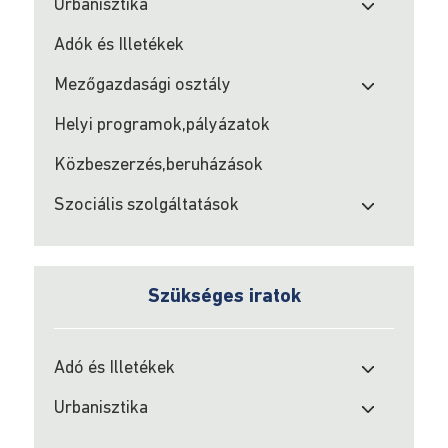
ös
Urbanisztika
törvény
Adók és Illetékek
alapján
Mezőgazdasági osztály
Pályázati
kiírás
Helyi programok,pályázatok
a
Közbeszerzés,beruházások
350-
es
Szociális szolgáltatások
törvény
alapján
2022
Szükséges iratok
Sport
pályázat
Adó és Illetékek
Kultúrális
pályázatok
Urbanisztika