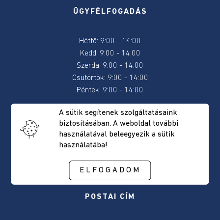
ÜGYFÉLFOGADÁS
Vagyon
és
Hétfő: 9:00 - 14:00
érdeknyilatkozatok
2022
Kedd: 9:00 - 14:00
Szerda: 9:00 - 14:00
Csütörtök: 9:00 - 14:00
Helyi
tanácsosok
Péntek: 9:00 - 14:00
A sütik segítenek szolgáltatásaink
Köztisztviselők
KAPCSOLAT
biztosításában. A weboldal további
használatával beleegyezik a sütik
Köztisztviselők
használatába!
Telefon: 0266-332502
Telefon/Fax: 0266-332741
Helyi
E-mail:
primaria@sancraieni.ro
ELFOGADOM
tanácsosok
POSTAI CÍM
Föld
eladási