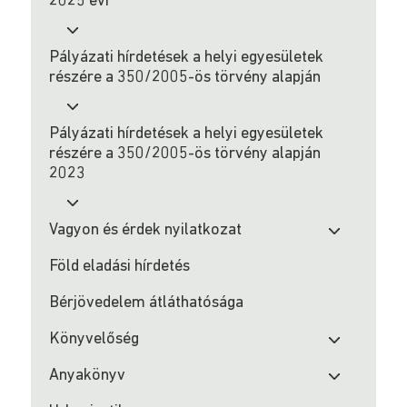
2025 évi
Egyházak
Pályázati hírdetések a helyi egyesületek
támogatási
részére a 350/2005-ös törvény alapján
programja
Pályázati hírdetések a helyi egyesületek
Sport
részére a 350/2005-ös törvény alapján
2023
Kulturális
pályázatok
Vagyon és érdek nyilatkozat
Pályázati
Föld eladási hírdetés
hírdetések
a
Bérjövedelem átláthatósága
helyi
egyesületek
Könyvelőség
részére
a
Anyakönyv
350/2005-