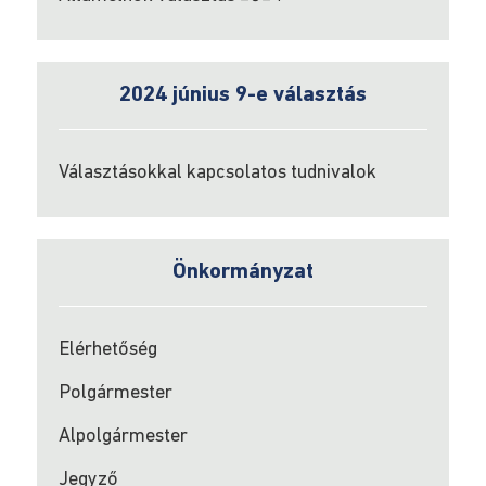
Pályázati
hírdetések
a
2024 június 9-e választás
helyi
egyesületek
részére
a
Választásokkal kapcsolatos tudnivalok
350/2005-
ös
törvény
alapján
Önkormányzat
2026
Sport
Elérhetőség
Polgármester
Kulturális
pályázatok
Alpolgármester
Jegyző
A