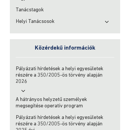
hátrányos
Tanácstagok
helyzetű
személyek
Helyi Tanácsosok
megsegítése
operatív
program
Közérdekű információk
Pályázati
hírdetések
a
Pályázati hírdetések a helyi egyesületek
helyi
részére a 350/2005-ös törvény alapján
egyesületek
2026
részére
a
350/2005-
A hátrányos helyzetű személyek
ös
megsegítése operatív program
törvény
alapján
Pályázati hírdetések a helyi egyesületek
2025
részére a 350/2005-ös törvény alapján
évi