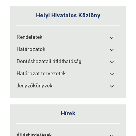
Sport
pályázatok
Helyi Hivatalos Közlöny
utmutatója
és
szükséges
mellékletek
Rendeletek
2021
Határozatok
A
Döntéshozatali átláthatóság
350-
es
Határozat tervezetek
törvény
alapján
Jegyzőkönyvek
a
hirdetés
Hírek
Kulturális
pályázatok
utmutatója
2021
Álláshirdetések