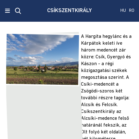
x
≡
CSÍKSZENTKIRÁLY
HU
RO
Ecken
Közmű
A Hargita hegylánc és a
SRL
Kárpátok keleti íve
három medencét zár
Versenyvizsga
közre: Csík, Gyergyó és
harmadik
Kászon - a régi
kiírás
közigazgatási székek
megosztása szerint. A
Csíki-medencét a
Szenátus
Zsögödi-szoros két
és
további részre tagolja:
képviselőház
Alcsík és Felcsík.
választás
Csíkszentkirály az
2024
Alcsíki-medence felsõ
határánál fekszik, az
Államelnők
Olt folyó két oldalán,
választás