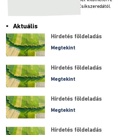
hét kilométerre
2024
Csíkszeredától.
2024
Aktuális
június
9-
Hírdetés földeladás
e
választás
Megtekint
Választásokkal
Hírdetés földeladás
kapcsolatos
tudnivalok
Megtekint
Önkormányzat
Hírdetés földeladás
Elérhetőség
Megtekint
Polgármester
Hírdetés földeladás