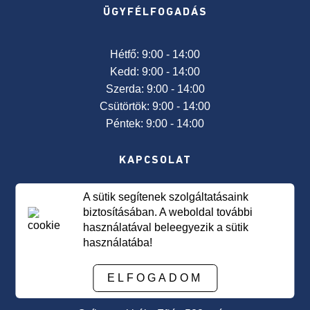
Sport
ÜGYFÉLFOGADÁS
pályázatok
utmutatója
és
Hétfő: 9:00 - 14:00
szükséges
Kedd: 9:00 - 14:00
mellékletek
Szerda: 9:00 - 14:00
2021
Csütörtök: 9:00 - 14:00
Péntek: 9:00 - 14:00
A
350-
KAPCSOLAT
es
törvény
alapján
A sütik segítenek szolgáltatásaink
Telefon: 0266-332502
a
biztosításában. A weboldal további
Telefon/Fax: 0266-332741
hirdetés
használatával beleegyezik a sütik
E-mail:
primaria@sancraieni.ro
használatába!
Kulturális
POSTAI CÍM
pályázatok
ELFOGADOM
utmutatója
2021