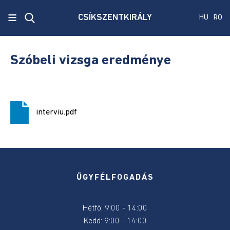
x
≡
CSÍKSZENTKIRÁLY
HU
RO
Ecken
Közmű
Szóbeli vizsga eredménye
SRL
Versenyvizsga
harmadik
interviu.pdf
kiírás
Szenátus
és
képviselőház
választás
ÜGYFÉLFOGADÁS
2024
Hétfő: 9:00 - 14:00
Államelnők
Kedd: 9:00 - 14:00
választás