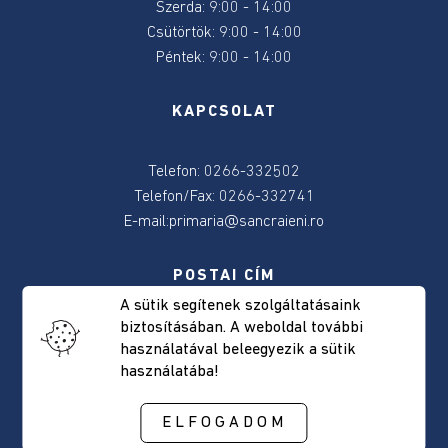
Szerda: 9:00 - 14:00
2024
Csütörtök: 9:00 - 14:00
Péntek: 9:00 - 14:00
2024
június
KAPCSOLAT
9-
e
választás
Telefon: 0266-332502
Telefon/Fax: 0266-332741
Választásokkal
E-mail:
primaria@sancraieni.ro
kapcsolatos
tudnivalok
POSTAI CÍM
A sütik segítenek szolgáltatásaink
Önkormányzat
biztosításában. A weboldal további
Csíkszentkirály, Fõút, 522 szám
használatával beleegyezik a sütik
Hargita megye, Románia
Elérhetőség
használatába!
Irányítószám: 537265
Polgármester
ELFOGADOM