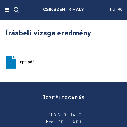
x
≡
CSÍKSZENTKIRÁLY
HU
RO
Ecken
Közmű
Írásbeli vizsga eredmény
SRL
Versenyvizsga
harmadik
rps.pdf
kiírás
Szenátus
és
képviselőház
választás
ÜGYFÉLFOGADÁS
2024
Hétfő: 9:00 - 14:00
Államelnők
Kedd: 9:00 - 14:00
választás