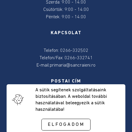
Szerda: 9:00 - 14:00
2024
Csütörtök: 9:00 - 14:00
Péntek: 9:00 - 14:00
2024
június
KAPCSOLAT
9-
e
választás
Telefon: 0266-332502
Telefon/Fax: 0266-332741
Választásokkal
E-mail:
primaria@sancraieni.ro
kapcsolatos
tudnivalok
POSTAI CÍM
A sütik segítenek szolgáltatásaink
Önkormányzat
biztosításában. A weboldal további
Csíkszentkirály, Fõút, 522 szám
használatával beleegyezik a sütik
Hargita megye, Románia
Elérhetőség
használatába!
Irányítószám: 537265
Polgármester
ELFOGADOM