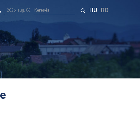
A
HU
RO
2026. aug. 06.
ye