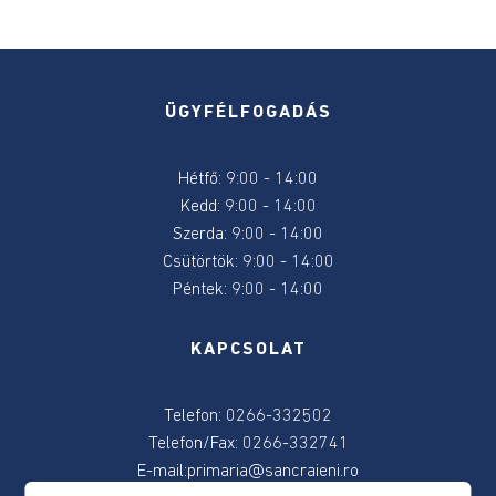
Pályázati
hírdetések
a
helyi
ÜGYFÉLFOGADÁS
egyesületek
részére
a
Hétfő: 9:00 - 14:00
350/2005-
Kedd: 9:00 - 14:00
ös
Szerda: 9:00 - 14:00
törvény
Csütörtök: 9:00 - 14:00
alapján
Péntek: 9:00 - 14:00
2026
Sport
KAPCSOLAT
Kulturális
Telefon: 0266-332502
pályázatok
Telefon/Fax: 0266-332741
E-mail:
primaria@sancraieni.ro
A