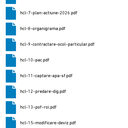
2024
hcl-7-plan-actiune-2026.pdf
2024
június
hcl-8-organigrama.pdf
9-
e
hcl-9-contractare-ocol-particular.pdf
választás
Választásokkal
hcl-10-pac.pdf
kapcsolatos
tudnivalok
hcl-11-captare-apa-sf.pdf
Önkormányzat
hcl-12-predare-dig.pdf
Elérhetőség
hcl-13-pof-roi.pdf
Polgármester
hcl-15-modificare-deviz.pdf