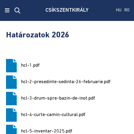
x
≡
CSÍKSZENTKIRÁLY
HU
RO
Ecken
Közmű
Határozatok 2026
SRL
Versenyvizsga
harmadik
hcl-1.pdf
kiírás
hcl-2-presedinte-sedinta-26-februarie.pdf
Szenátus
és
képviselőház
hcl-3-drum-spre-bazin-de-inot.pdf
választás
2024
hcl-4-curte-camin-cultural.pdf
Államelnők
hcl-5-inventar-2025.pdf
választás