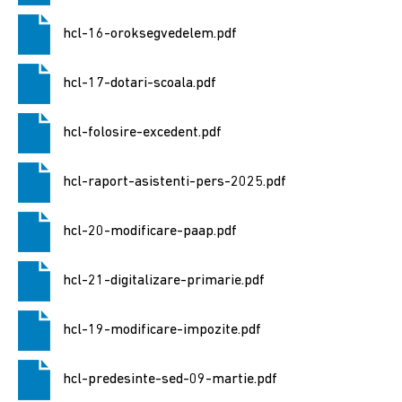
Alpolgármester
hcl-16-oroksegvedelem.pdf
Jegyző
hcl-17-dotari-scoala.pdf
Tanácstagok
hcl-folosire-excedent.pdf
Helyi
Tanácsosok
hcl-raport-asistenti-pers-2025.pdf
Vagyon
hcl-20-modificare-paap.pdf
és
érdek
hcl-21-digitalizare-primarie.pdf
nyilatkozatok
2019
hcl-19-modificare-impozite.pdf
Közérdekű
információk
hcl-predesinte-sed-09-martie.pdf