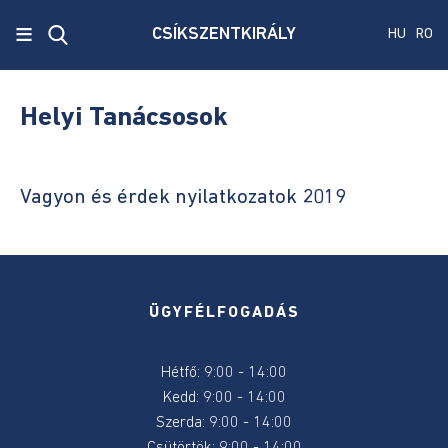
x
≡
CSÍKSZENTKIRÁLY
HU
RO
Ecken
Közmű
Helyi Tanácsosok
SRL
Versenyvizsga
Vagyon és érdek nyilatkozatok 2019
harmadik
kiírás
Szenátus
és
ÜGYFÉLFOGADÁS
képviselőház
választás
2024
Hétfő: 9:00 - 14:00
Kedd: 9:00 - 14:00
Államelnők
Szerda: 9:00 - 14:00
választás