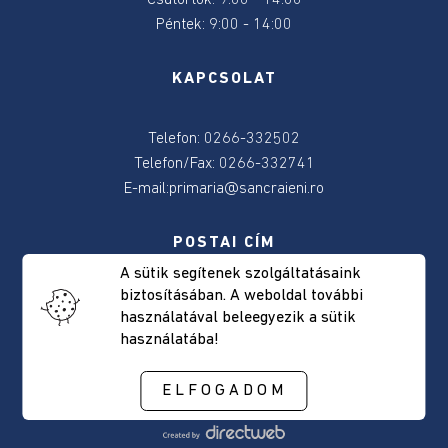
Csütörtök: 9:00 - 14:00
2024
Péntek: 9:00 - 14:00
2024
KAPCSOLAT
június
9-
e
Telefon: 0266-332502
választás
Telefon/Fax: 0266-332741
E-mail:
primaria@sancraieni.ro
Választásokkal
kapcsolatos
POSTAI CÍM
tudnivalok
A sütik segítenek szolgáltatásaink
biztosításában. A weboldal további
Csíkszentkirály, Fõút, 522 szám
Önkormányzat
használatával beleegyezik a sütik
Hargita megye, Románia
használatába!
Irányítószám: 537265
Elérhetőség
ELFOGADOM
Polgármester