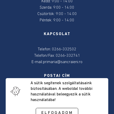
Kedd: 9:00 - 14:00
2024
Szerda: 9:00 - 14:00
Csütörtök: 9:00 - 14:00
2024
Péntek: 9:00 - 14:00
június
9-
KAPCSOLAT
e
választás
Telefon: 0266-332502
Választásokkal
Telefon/Fax: 0266-332741
kapcsolatos
E-mail:
primaria@sancraieni.ro
tudnivalok
POSTAI CÍM
Önkormányzat
A sütik segítenek szolgáltatásaink
biztosításában. A weboldal további
Csíkszentkirály, Fõút, 522 szám
Elérhetőség
használatával beleegyezik a sütik
Hargita megye, Románia
használatába!
Irányítószám: 537265
Polgármester
ELFOGADOM