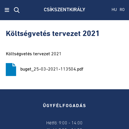
x
≡
CSÍKSZENTKIRÁLY
HU
RO
Ecken
Közmű
Költségvetés tervezet 2021
SRL
Versenyvizsga
Költségvetés tervezet 2021
harmadik
kiírás
buget_25-03-2021-113504.pdf
Szenátus
és
képviselőház
választás
2024
ÜGYFÉLFOGADÁS
Államelnők
Hétfő: 9:00 - 14:00
választás